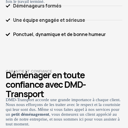
fois le travail terminé.
Déménageurs formés
Une équipe engagée et sérieuse
Ponctuel, dynamique et de bonne humeur
GARANTIE ET CONFIANCE
Déménager en toute
confiance avec DMD-
Transport
DMD-Transport accorde une grande importance à chaque client.
Nous nous efforçons de les traiter avec le respect et la courtoisie
qui leur sont dus. Même si vous faites appel à nos services pour
un
petit déménagement
, vous demeurez un client apprécié au
sein de notre entreprise, et nous sommes ici pour vous assister à
tout moment.