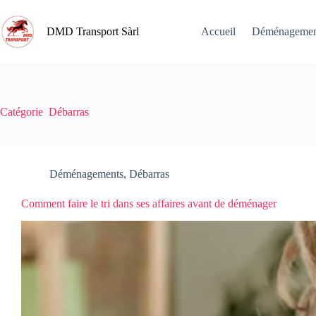
DMD Transport Sàrl
Accueil
Déménagemen
Catégorie
Débarras
Déménagements
,
Débarras
Comment faire le tri dans ses affaires avant de déménager