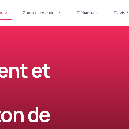
t
Zones intervention
Débarras
Devis
nt et
ton de