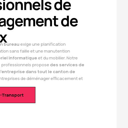
sionnels de
agement de
x
n bureau
exige une planification
tion sans faille et une manutention
riel informatique
et du mobilier. Notre
 professionnels propose
des services de
d’entreprise dans tout le canton de
entreprises de déménager efficacement et
-Transport