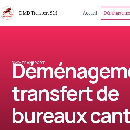
DMD Transport Sàrl
Accueil
Déménagemen
Déménageme
DMD-TRANSPORT
transfert de
bureaux can