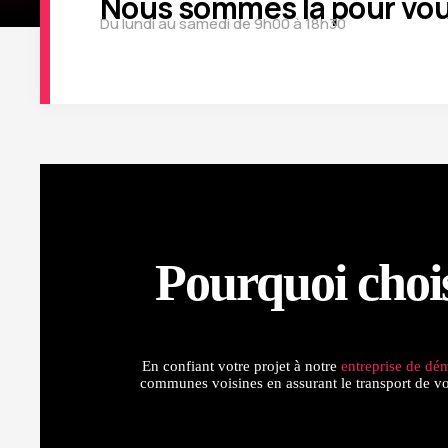
Nous sommes la pour vou
Du lundi au samedi de 9h00 à 18h30
Pourquoi cho
En confiant votre projet à notre
entreprise de d
communes voisines en assurant le transport de vos