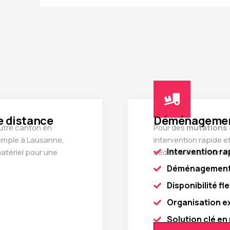
 distance
Déménagement
autre canton en
Pour des
mutations 
xemple à Lausanne,
intervention rapide 
Intervention ra
atériel pour une
dédiés à vous fournir 
Déménagement 
Disponibilité fle
Organisation e
Solution clé en