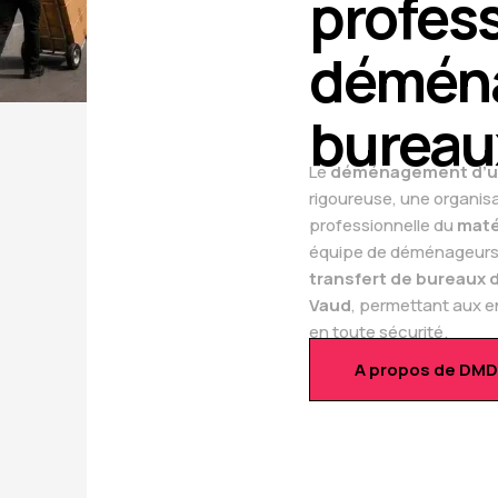
profes
démén
bureau
Le
déménagement d’u
rigoureuse, une organisa
professionnelle du
maté
équipe de déménageurs
transfert de bureaux 
Vaud
, permettant aux 
en toute sécurité.
A propos de DMD