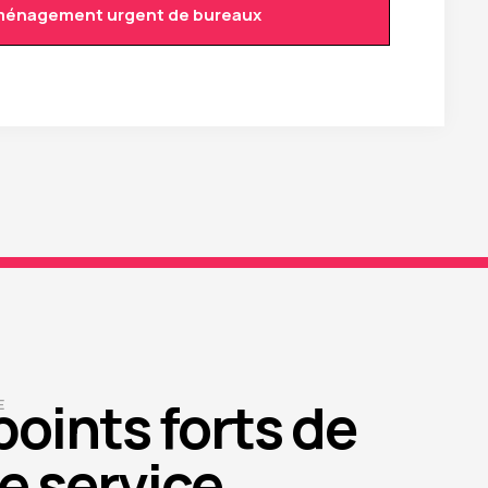
énagement urgent de bureaux
points forts de
E
e service