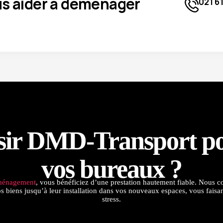
s aider à déménager
021 61
isir DMD-Transport p
vos bureaux ?
éménagement
, vous bénéficiez d’une prestation hautement fiable. Nous c
 biens jusqu’à leur installation dans vos nouveaux espaces, vous faisant
stress.