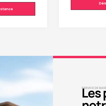
Dém
istance
Les 
SERVICE DE BAS
notr