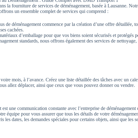
on au Déménagement : Guide Complet avec DMD Transport 1
ns la fourniture de services de déménagement, basée à Lausanne. Notre
offrons un ensemble complet de services qui comprend :
s de déménagement commence par la création d’une offre détaillée, to
ises cachées.
matériaux d’emballage pour que vos biens soient sécurisés et protégés pe
nagement standards, nous offrons également des services de nettoyage, 
re mois, à l’avance. Créez une liste détaillée des tâches avec un calend
vous allez déplacer, ainsi que ceux que vous pouvez donner ou vendre.
t est une communication constante avec l’entreprise de déménagement c
e équipe pour vous assurer que tous les détails de votre déménagement
s les dates, les demandes spéciales pour certains objets, ainsi que les 