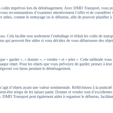
r les coûts imprévus lors du déménagement. Avec DMD Transport, vous pou
us vous recommandons d’examiner attentivement l’offre et de considérer
 utiles, comme le nettoyage ou le débarras, afin de pouvoir planifier à 
s. Cela facilite non seulement l’emballage et réduit les coûts de transp
 qui peuvent être utiles si vous décidez de vous débarrasser des objets
les que « garder », « donner », « vendre » et « jeter ». Cette méthode vo
 chaque objet. Pour les objets que vous prévoyez de garder, pensez à leu
otégeront vos biens pendant le déménagement.
l s’agit d’objets ayant une valeur sentimentale. Réfléchissez à la pratici
 peut-être temps de les laisser partir. Donner et vendre sont d’excellentes
e. DMD Transport peut également aider à organiser le débarras, facilitant