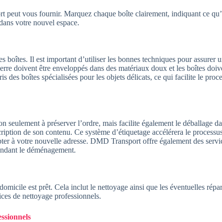
peut vous fournir. Marquez chaque boîte clairement, indiquant ce qu’ell
 dans votre nouvel espace.
s boîtes. Il est important d’utiliser les bonnes techniques pour assurer
s en verre doivent être enveloppés dans des matériaux doux et les boîtes 
 des boîtes spécialisées pour les objets délicats, ce qui facilite le proc
on seulement à préserver l’ordre, mais facilite également le déballage
cription de son contenu. Ce système d’étiquetage accélérera le processu
pter à votre nouvelle adresse. DMD Transport offre également des servic
s pendant le déménagement.
omicile est prêt. Cela inclut le nettoyage ainsi que les éventuelles ré
ices de nettoyage professionnels.
essionnels