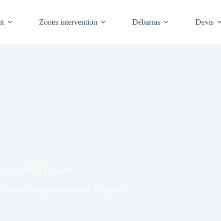
t
Zones intervention
Débarras
Devis
et avec DMD Transport
 : Guide Complet avec DMD Transport