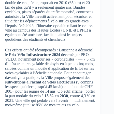
double de ce qu’elle proposait en 2010 (65 km) et 20
km de plus qu’il y a seulement quatre ans. Bandes
cyclables, pistes séparées du trafic motorisé, contresens
autorisés : la Ville investit activement pour sécuriser et
fluidifier les déplacements à vélo sur les grands axes.
Depuis l’été 2025, l’itinéraire cyclable reliant le centre-
ville au campus des Hautes Écoles (UNIL et EPFL) a
également été amélioré, facilitant ainsi les trajets
quotidiens des étudiants et chercheurs.
Ces efforts ont été récompensés : Lausanne a décroché
le
Prix Vélo Infrastructure 2024
décerné par PRO
VELO, notamment pour ses « coronapistes » — 7,5 km
d’infrastructure cyclable déployés en à peine cinq mois,
saluées comme un modèle d’application de la loi sur les
voies cyclables à l’échelle nationale. Pour encourager
davantage la pratique, la Ville propose également des
subventions à l’achat de vélos électriques
(y compris
les speed pedelecs jusqu’à 45 km/h) et un bon de CHF
300.– pour les jeunes de 14 ans. Objectif affiché : porter
la part modale du vélo à
15 % en 2030
, contre 4,3 % en
2021. Une ville qui pédale vers l’avenir — littéralement,
moi-même j’utilise 85% de mes trajets en vélo.